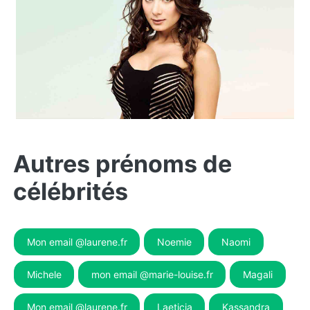
Autres prénoms de
célébrités
Mon email @laurene.fr
Noemie
Naomi
Michele
mon email @marie-louise.fr
Magali
Mon email @laurene.fr
Laeticia
Kassandra