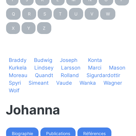
Q
R
S
T
U
V
W
X
Y
Z
Braddy
Budwig
Joseph
Konta
Kurkela
Lindsey
Larsson
Marci
Mason
Moreau
Quandt
Rolland
Sigurdardottir
Spyri
Simeant
Vaude
Wanka
Wagner
Wolf
Johanna
Biographie
Publications
Références