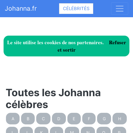
Johanna.fr
CÉLÉBRITÉS
Le site utilise les cookies de nos partenaires.
Refuser
et sortir
Toutes les Johanna
célèbres
A
B
C
D
E
F
G
H
I
J
K
L
M
N
O
P